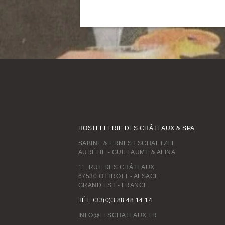
HOSTELLERIE DES CHÂTEAUX & SPA
SABINE & ERNEST SCHAETZEL
AURÉLIE - GUILLAUME & ALINA
11, RUE DES CHÂTEAUX
67530 OTTROTT - ALSACE
GRAND EST - FRANCE
TÉL:+33(0)3 88 48 14 14
INFO@LESCHATEAUX.FR