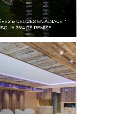
ÊVES & DELICES EN ALSACE ⭐️
USQU'À 35% DE REMISE
25% pour
3 - 4 ou 5 Nuits
35% pour
6 - 7 Nuits ou +
En savoir plus