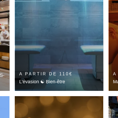
🎁 OFFRIR
A PARTIR DE
110
€
A
S-
L'évasion ☯︎ Bien-être
Ma
ir
Experience Spa privative
Bi
En savoir plus