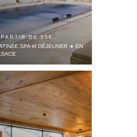
 PARTIR DE
85
€
ATINÉE SPA et DÉJEUNER ☀️ EN
LSACE
e Matinée Relax au Spa suivi d'un
jeuner convivial
En savoir plus
🎁 OFFRIR