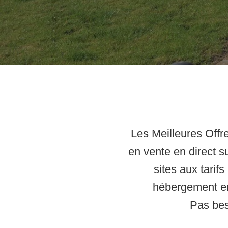
Les
Meilleures Offr
en vente en direct su
sites aux tari
hébergement
en
Pas beso