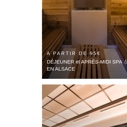
A PARTIR DE
95
€
DÉJEUNER et APRÈS-MIDI SPA 
EN ALSACE
Un Déjeuner convivial suivi d'une
après-midi détente au Spa
En savoir plus
🎁 OFFRIR