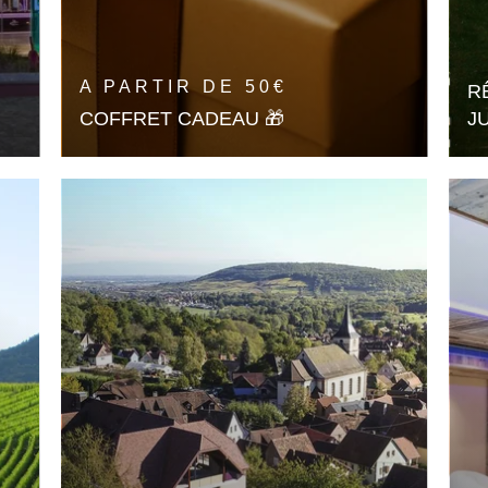
A PARTIR DE
50
€
R
COFFRET CADEAU 🎁
J
Hotel - Spa -Restaurant
-
-
🎁 OFFRIR
RÉSERVER UNE CHAMBRE
(SANS BON CADEAU)
RÉSERVER UNE CHAMBRE