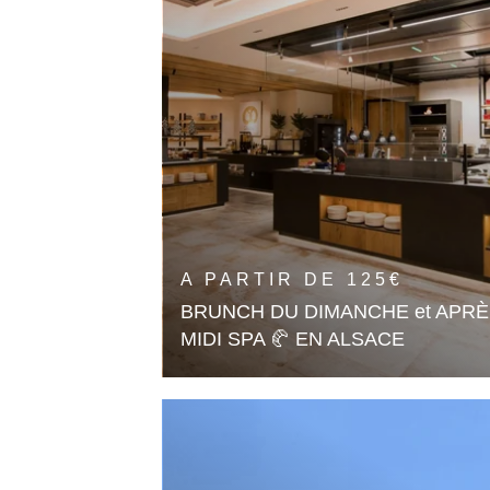
A PARTIR DE
125
€
BRUNCH DU DIMANCHE et APRÈ
MIDI SPA 🥐 EN ALSACE
Un Déjeuner convivial allier au plais
du Spa
En savoir plus