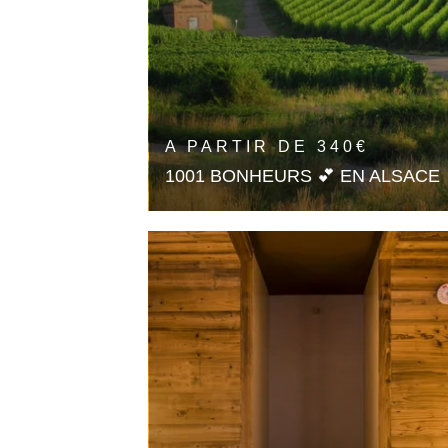
A PARTIR DE
340
€
1001 BONHEURS 💕 EN ALSACE
2 Nuits =
-15%
En savoir plus
🎁 OFFRIR