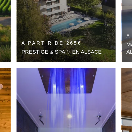
(AVEC BON CADEAU)
RÉSERVER UN DAY SPA
A
RÉSERVER UNE TABLE
A PARTIR DE
265
€
M
PRESTIGE & SPA ✨ EN ALSACE
A
1 Nuit
Un
Dé
En savoir plus
🎁 OFFRIR