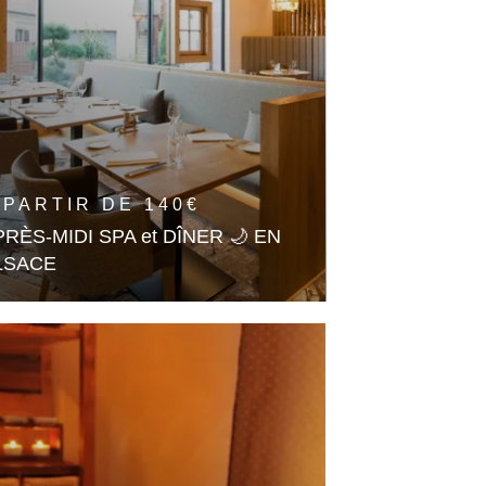
 PARTIR DE
140
€
PRÈS-MIDI SPA et DÎNER 🌙 EN
LSACE
laxation au Spa puis Plaisirs du
lais
En savoir plus
🎁 OFFRIR