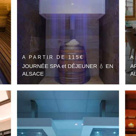
A PARTIR DE
115
€
A

JOURNÉE SPA et DÉJEUNER 💧 EN
A
ALSACE
A
Une Journée entière au Spa
Re
accompagnée d'un succulent
pa
déjeuner
En savoir plus