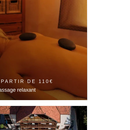
 PARTIR DE
110
€
ssage relaxant
en-être et relaxation seul ou en duo
En savoir plus