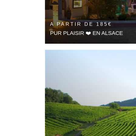
A PARTIR DE
185
€
PUR PLAISIR ❤️ EN ALSACE
1 Nuit
En savoir plus
🎁 OFFRIR