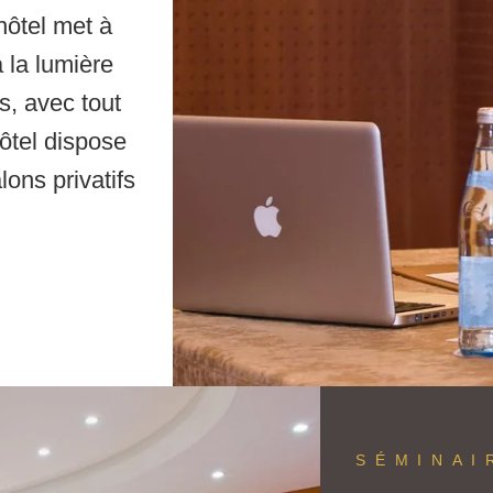
(AVEC BON CADEAU)
hôtel met à
 la lumière
RÉSERVER UN DAY SPA
s, avec tout
ôtel dispose
RÉSERVER UNE TABLE
ons privatifs
SÉMINAI