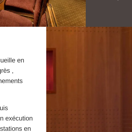
ueille en
rès ,
énements
RÉSERVER UNE CHAMBRE
(SANS BON CADEAU)
uis
on exécution
RÉSERVER UNE CHAMBRE
estations en