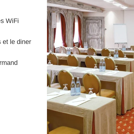
ès WiFi
et le diner
ourmand