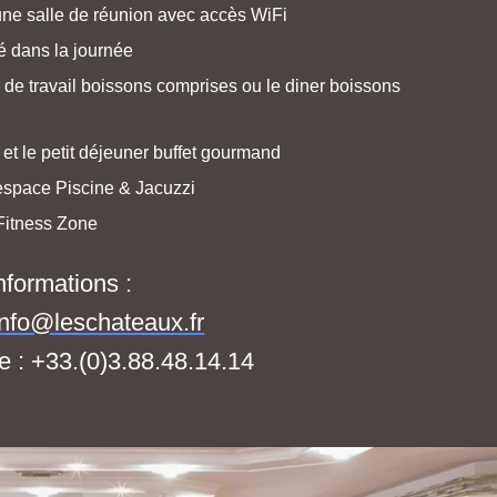
une salle de réunion avec accès WiFi
é dans la journée
 de travail boissons comprises ou le diner boissons
et le petit déjeuner buffet gourmand
’espace Piscine & Jacuzzi
Fitness Zone
nformations :
info@leschateaux.fr
e : +33.(0)3.88.48.14.14