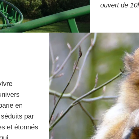
ouvert de 10
RÉSERVER UNE CHAMBRE
(SANS BON CADEAU)
RÉSERVER UNE CHAMBRE
(AVEC BON CADEAU)
RÉSERVER UN DAY SPA
vivre
univers
RÉSERVER UNE TABLE
barie en
 séduits par
les et étonnés
qui