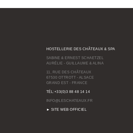
HOSTELLERIE DES CHÂTEAUX & SPA
SABINE & ERNEST SCHAETZEL
AURÉLIE - GUILLAUME & ALINA
11, RUE DES CHÂTEAUX
67530 OTTROTT - ALSACE
GRAND EST - FRANCE
TÉL:+33(0)3 88 48 14 14
INFO@LESCHATEAUX.FR
► SITE WEB OFFICIEL