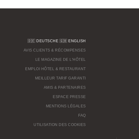
🇩🇪
DEUTSCHE
🇬🇧
ENGLISH
AVIS CLIENTS & RÉCOMPENSES
LE MAGAZINE DE L'HÔTEL
EMPLOI HÔTEL & RESTAURANT
MEILLEUR TARIF GARANTI
AMIS & PARTENAIRES
ESPACE PRESSE
M
ENTIONS LÉGALES
FAQ
UTILISATION DES COOKIES