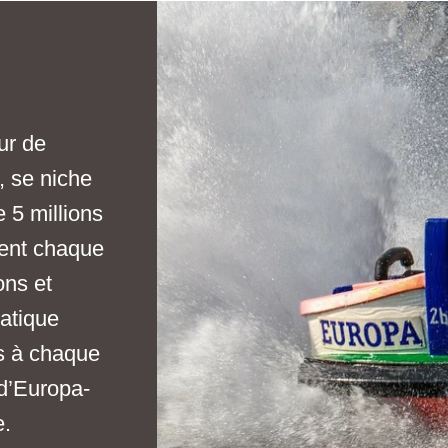
ur de
, se niche
e 5 millions
nent chaque
ons et
atique
s à chaque
 d’Europa-
e.