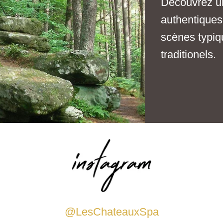
Découvrez un
authentiques
scènes typiqu
traditionels.
@LesChateauxSpa