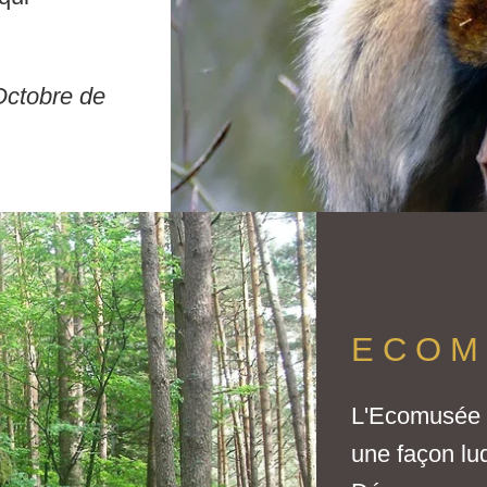
 Octobre de
ECOM
L'Ecomusée d
une façon lud