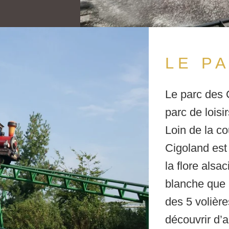
LE P
Le parc des 
parc de loisi
Loin de la c
Cigoland est
la flore alsa
blanche que l
des 5 volièr
découvrir d’