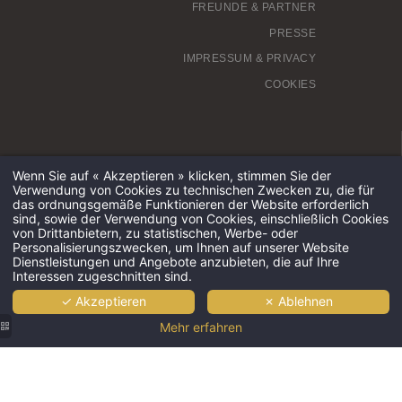
FREUNDE & PARTNER
PRESSE
IMPRESSUM & PRIVACY
COOKIES
Hostellerie des Châteaux ©2019 Alle Rechte vorbehalten ·
Wenn Sie auf « Akzeptieren » klicken, stimmen Sie der
Angetrieben von
MMCréation
with
Hapi
Verwendung von Cookies zu technischen Zwecken zu, die für
das ordnungsgemäße Funktionieren der Website erforderlich
sind, sowie der Verwendung von Cookies, einschließlich Cookies
von Drittanbietern, zu statistischen, Werbe- oder
Personalisierungszwecken, um Ihnen auf unserer Website
Dienstleistungen und Angebote anzubieten, die auf Ihre
Interessen zugeschnitten sind.
✓ Akzeptieren
✗ Ablehnen
Mehr erfahren