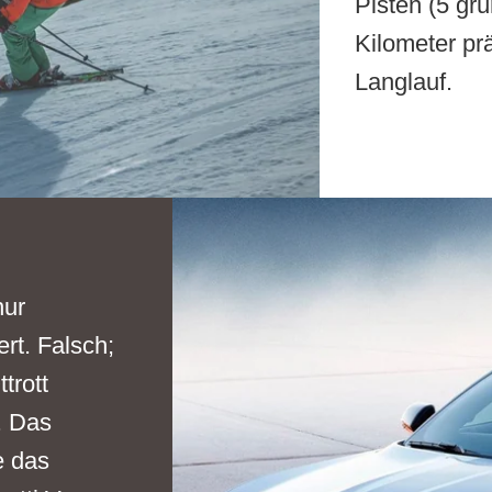
Pisten (5 grü
Kilometer prä
Langlauf.
nur
rt. Falsch;
trott
. Das
e das