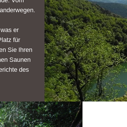
unde. Vom
Wanderwegen.
 was er
atz für
n Sie Ihren
enen Saunen
richte des