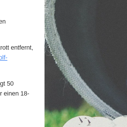
den
ott entfernt,
olf-
gt 50
r einen 18-
EINEN AUFENTHALT BUCHEN
DAY SPA BUCHEN