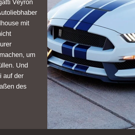
gatti Veyron
Autoliebhaber
lhouse mit
icht
urer
 machen, um
üllen. Und
i auf der
raßen des