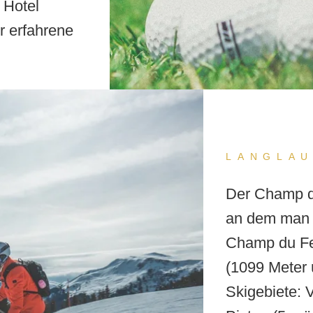
 Hotel
EINEN TISCH RESERVIEREN
ür erfahrene
LANGLAU
Der Champ du
an dem man 
Champ du Fe
(1099 Meter 
Skigebiete: 