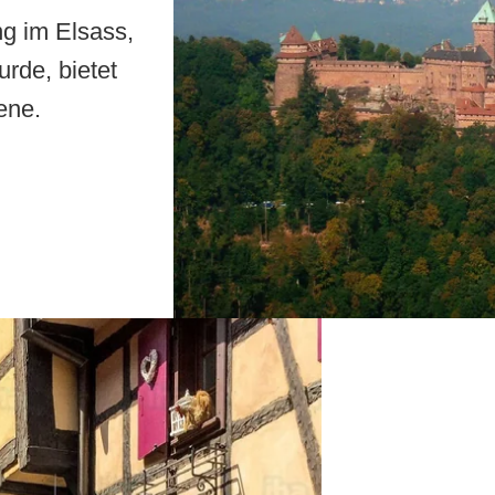
DAY SPA BUCHEN
g im Elsass,
EINEN TISCH RESERVIEREN
rde, bietet
ene.