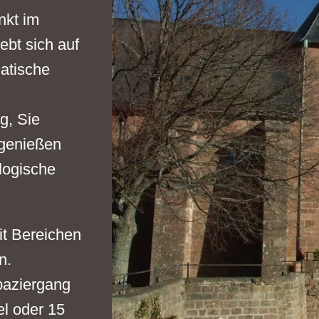
nkt im
ebt sich auf
atische
g, Sie
genießen
ologische
t Bereichen
n.
paziergang
l oder 15